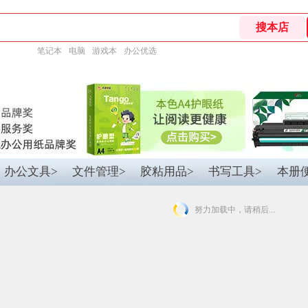
笔记本
电脑
游戏本
办公优选
办公文具>
文件管理>
胶粘用品>
书写工具>
本册
努力加载中，请稍后...