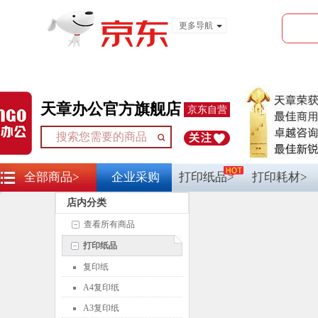
更多导航
服装城
食品
金融
天章办公官方旗舰店
京东自营
全部商品>
企业采购
打印纸品>
打印耗材>
店内分类
查看所有商品
打印纸品
复印纸
A4复印纸
A3复印纸