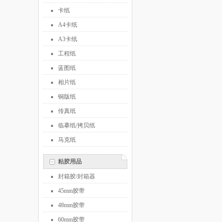
卡纸
A4卡纸
A3卡纸
工程纸
蓝图纸
相片纸
铜版纸
传真纸
临摹纸/拷贝纸
马克纸
粘胶用品
封箱胶/封箱器
45mm胶带
48mm胶带
60mm胶带