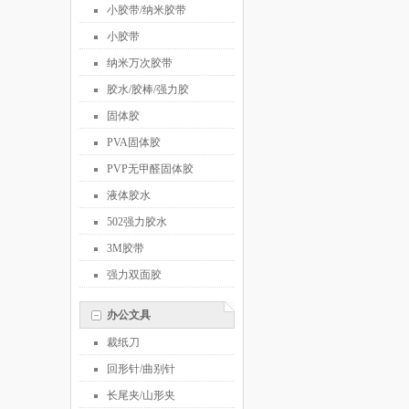
小胶带/纳米胶带
小胶带
纳米万次胶带
胶水/胶棒/强力胶
固体胶
PVA固体胶
PVP无甲醛固体胶
液体胶水
502强力胶水
3M胶带
强力双面胶
办公文具
裁纸刀
回形针/曲别针
长尾夹/山形夹