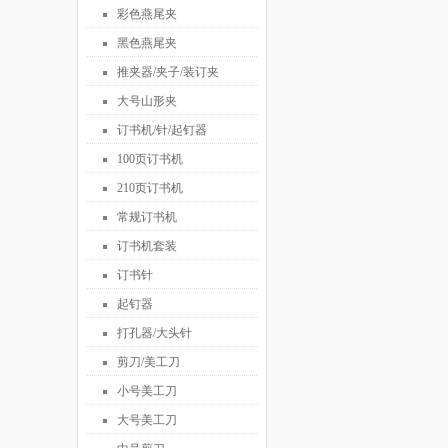
彩色燕尾夹
黑色燕尾夹
推夹器/夹子/装订夹
大号山形夹
订书机/针/起钉器
100页订书机
210页订书机
常规订书机
订书机套装
订书针
起钉器
打孔器/大头针
剪刀/美工刀
小号美工刀
大号美工刀