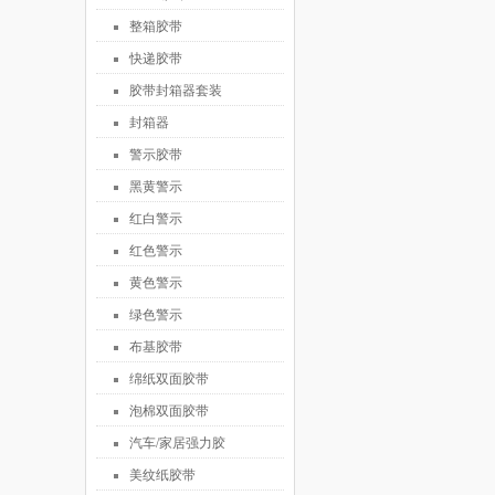
整箱胶带
快递胶带
胶带封箱器套装
封箱器
警示胶带
黑黄警示
红白警示
红色警示
黄色警示
绿色警示
布基胶带
绵纸双面胶带
泡棉双面胶带
汽车/家居强力胶
美纹纸胶带