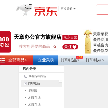
更多导航
服装城
食品
金融
天章办公官方旗舰店
京东自营
全部商品>
企业采购
打印纸品>
打印耗材>
店内分类
查看所有商品
打印纸品
复印纸
A4复印纸
A3复印纸