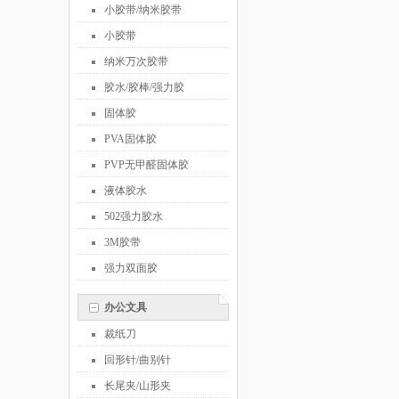
小胶带/纳米胶带
小胶带
纳米万次胶带
胶水/胶棒/强力胶
固体胶
PVA固体胶
PVP无甲醛固体胶
液体胶水
502强力胶水
3M胶带
强力双面胶
办公文具
裁纸刀
回形针/曲别针
长尾夹/山形夹