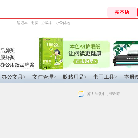
笔记本
电脑
游戏本
办公优选
办公文具>
文件管理>
胶粘用品>
书写工具>
本册
努力加载中，请稍后...