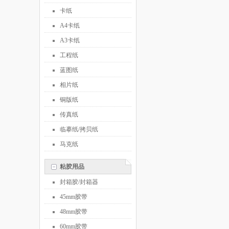
卡纸
A4卡纸
A3卡纸
工程纸
蓝图纸
相片纸
铜版纸
传真纸
临摹纸/拷贝纸
马克纸
粘胶用品
封箱胶/封箱器
45mm胶带
48mm胶带
60mm胶带