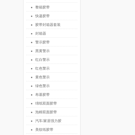
整箱胶带
快递胶带
胶带封箱器套装
封箱器
警示胶带
黑黄警示
红白警示
红色警示
黄色警示
绿色警示
布基胶带
绵纸双面胶带
泡棉双面胶带
汽车/家居强力胶
美纹纸胶带