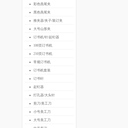
彩色燕尾夹
黑色燕尾夹
推夹器/夹子/装订夹
大号山形夹
订书机/针/起钉器
100页订书机
210页订书机
常规订书机
订书机套装
订书针
起钉器
打孔器/大头针
剪刀/美工刀
小号美工刀
大号美工刀