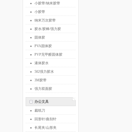
小胶带/纳米胶带
小胶带
纳米万次胶带
胶水/胶棒/强力胶
固体胶
PVA固体胶
PVP无甲醛固体胶
液体胶水
502强力胶水
3M胶带
强力双面胶
办公文具
裁纸刀
回形针/曲别针
长尾夹/山形夹