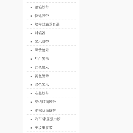
整箱胶带
快递胶带
胶带封箱器套装
封箱器
警示胶带
黑黄警示
红白警示
红色警示
黄色警示
绿色警示
布基胶带
绵纸双面胶带
泡棉双面胶带
汽车/家居强力胶
美纹纸胶带