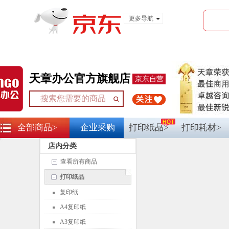
更多导航
服装城
食品
金融
天章办公官方旗舰店
京东自营
全部商品>
企业采购
打印纸品>
打印耗材>
店内分类
查看所有商品
打印纸品
复印纸
A4复印纸
A3复印纸