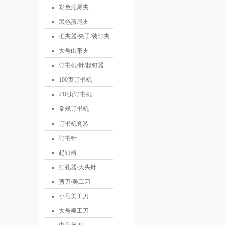
彩色燕尾夹
黑色燕尾夹
推夹器/夹子/装订夹
大号山形夹
订书机/针/起钉器
100页订书机
210页订书机
常规订书机
订书机套装
订书针
起钉器
打孔器/大头针
剪刀/美工刀
小号美工刀
大号美工刀