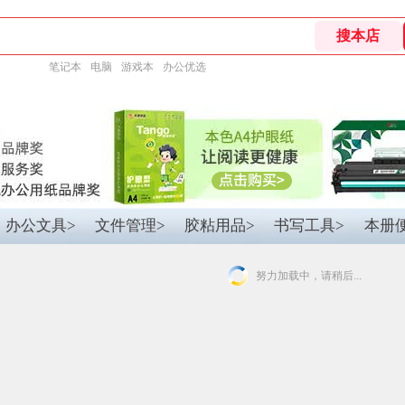
笔记本
电脑
游戏本
办公优选
办公文具>
文件管理>
胶粘用品>
书写工具>
本册
努力加载中，请稍后...