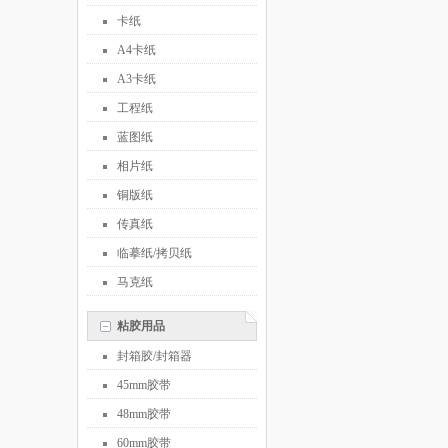
卡纸
A4卡纸
A3卡纸
工程纸
蓝图纸
相片纸
铜版纸
传真纸
临摹纸/拷贝纸
马克纸
粘胶用品
封箱胶/封箱器
45mm胶带
48mm胶带
60mm胶带